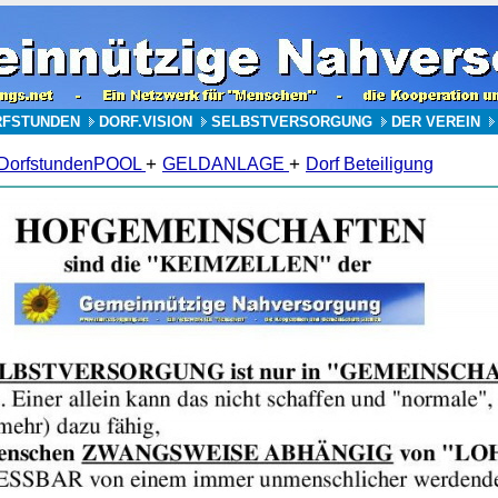
RFSTUNDEN
DORF.VISION
SELBSTVERSORGUNG
DER VEREIN
+
+
DorfstundenPOOL
GELDANLAGE
Dorf Beteiligung