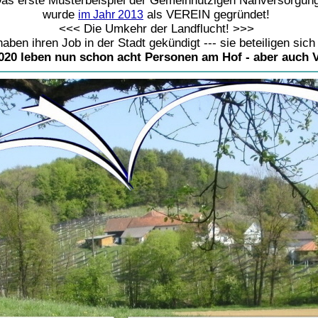
as erste Musterbeispiel der Gemeinnützigen Nahversorgun
wurde
als VEREIN gegründet!
im Jahr 2013
<<< Die Umkehr der Landflucht! >>>
aben ihren Job in der Stadt gekündigt --- sie beteiligen sic
020 leben nun schon acht Personen am Hof - aber auch