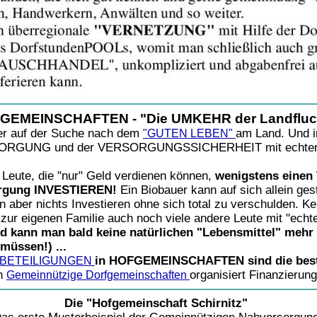
GEMEINSCHAFTEN - "Die UMKEHR der Landfluc
der auf der Suche nach dem
am Land. Und 
"GUTEN LEBEN"
ERSORGUNG und der VERSORGUNGSSICHERHEIT mit echt
 Leute, die "nur" Geld verdienen können,
wenigstens einen T
sorgung INVESTIEREN!
Ein Biobauer kann auf sich allein gest
n aber nichts Investieren ohne sich total zu verschulden. K
h zur eigenen Familie auch noch viele andere Leute mit "e
ld kann man bald keine natürlichen "Lebensmittel" mehr 
müssen!) ...
in HOFGEMEINSCHAFTEN sind die bes
le BETEILIGUNGEN
in
organisiert Finanzierun
Gemeinnützige Dorfgemeinschaften
Die "Hofgemeinschaft Schirnitz"