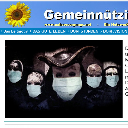
Das Leitmotiv
DAS GUTE LEBEN
DORFSTUNDEN
DORF.VISION
D
t
M
O
L
m
D
a
G